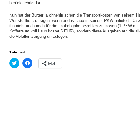
berücksichtigt ist.
Nun hat der Bürger ja ohnehin schon die Transportkosten von seinem H
Wertstoffhof zu tragen, wenn er das Laub in seinem PKW anliefert. Da 
ihn nicht auch noch für die Laubabgabe bezahlen zu lassen (1 PKW mit
Kofferraum voll Laub kostet 5 EUR), sondern diese Ausgaben auf die al
die Abfallentsorgung umzulegen.
Teilen mit:
Klick,
Klick,
Mehr
um
um
über
auf
Twitter
Facebook
zu
zu
teilen
teilen
(Wird
(Wird
in
in
neuem
neuem
Fenster
Fenster
geöffnet)
geöffnet)