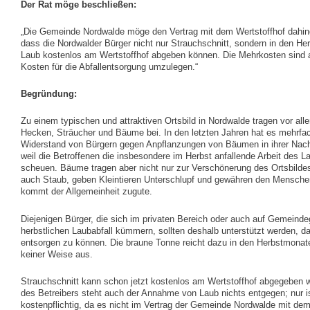
Der Rat möge beschließen:
„Die Gemeinde Nordwalde möge den Vertrag mit dem Wertstoffhof dahin
dass die Nordwalder Bürger nicht nur Strauchschnitt, sondern in den H
Laub kostenlos am Wertstoffhof abgeben können. Die Mehrkosten sind a
Kosten für die Abfallentsorgung umzulegen.“
Begründung:
Zu einem typischen und attraktiven Ortsbild in Nordwalde tragen vor al
Hecken, Sträucher und Bäume bei. In den letzten Jahren hat es mehrfac
Widerstand von Bürgern gegen Anpflanzungen von Bäumen in ihrer Nac
weil die Betroffenen die insbesondere im Herbst anfallende Arbeit des
scheuen. Bäume tragen aber nicht nur zur Verschönerung des Ortsbildes
auch Staub, geben Kleintieren Unterschlupf und gewähren den Mensche
kommt der Allgemeinheit zugute.
Diejenigen Bürger, die sich im privaten Bereich oder auch auf Gemeind
herbstlichen Laubabfall kümmern, sollten deshalb unterstützt werden, 
entsorgen zu können. Die braune Tonne reicht dazu in den Herbstmonate
keiner Weise aus.
Strauchschnitt kann schon jetzt kostenlos am Wertstoffhof abgegeben 
des Betreibers steht auch der Annahme von Laub nichts entgegen; nur i
kostenpflichtig, da es nicht im Vertrag der Gemeinde Nordwalde mit dem