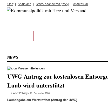
Start
|
Anmelden
|
Artikel abonnieren (RSS)
|
Impressum
STARTSEITE
VORSTAND UND RATSFRAKTION
KREIS S
NEWS
Pressemitteilungen
UWG Antrag zur kostenlosen Entsorg
Laub wird unterstützt
Ewald Pölking
•
21. Dezember 2008
Laubabgabe am Wertstoffhof (Antrag der UWG)