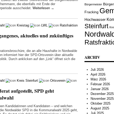
hemmann, die ebenfalls mit Ende der
Bürge
Bürgermeister
urperiode ausscheidet.
Weiterlesen
→
Gem
Fracking
Kom
Hochwasser
Steinfurt
ahl
Kreistag
LWL
Ratsfraktion
Kre
Nordwal
angenes, aktuelles und zukünftiges
Ratsfrakti
mationsbroschüre, die an alle Haushalte in Nordwalde
en informiert hier der SPD-Ortsverein über aktuelle
ARCHIV
ik. Durch anklicken auf den „Link“ öffnet sich die
Juli 2026
April 2026
März 2026
ahl
Kreis Steinfurt
Ortsverein
Februar 2026
Januar 2026
rat aufgestellt, SPD geht
Dezember 2025
alwahl
November 2025
Oktober 2025
hen Kandidatinnen und Kandidaten – und welchen
August 2025
 die Nordwalder SPD in die Kommunalwahl 2025 geht,
Juli 2025