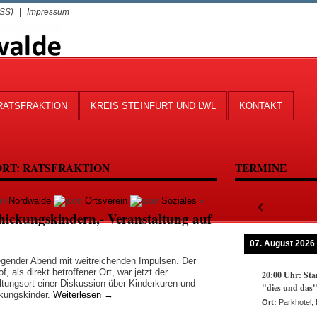
RSS)
|
Impressum
RATSFRAKTION
KREIS STEINFURT UND LWL
KONTAKT
ORT:
RATSFRAKTION
TERMINE
Nordwalde
Ortsverein
Soziales
»
chickungskindern,- Veranstaltung auf
07. August 2026
gender Abend mit weitreichenden Impulsen. Der
f, als direkt betroffener Ort, war jetzt der
20:00
Uhr:
Sta
ltungsort einer Diskussion über Kinderkuren und
"dies und das
kungskinder.
Weiterlesen
→
Ort:
Parkhotel,