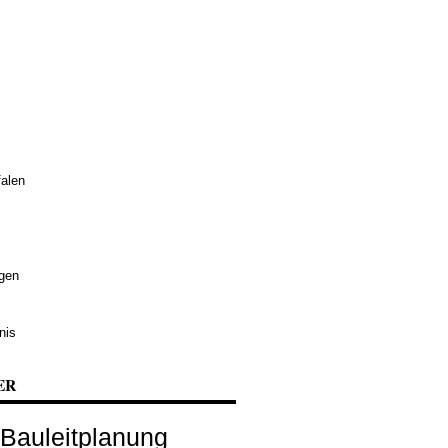
alen
ngen
nis
ER
Bauleitplanung