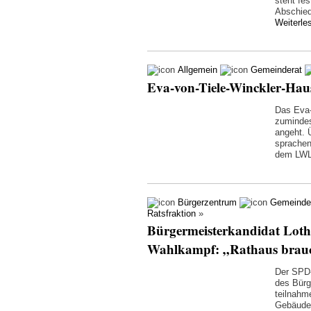
steht fes
Abschied
Weiterl
Allgemein
Gemeinderat
Eva-von-Tiele-Winckler-Haus
Das Eva-
zuminde
angeht. 
sprachen
dem LWL
Bürgerzentrum
Gemeinde
Ratsfraktion
»
Bürgermeisterkandidat Lotha
Wahlkampf: „Rathaus brauc
Der SPD-
des Bürg
teilnahm
Gebäude