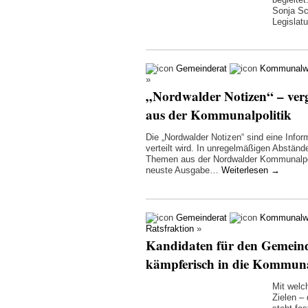
Sonja Sc
Legislat
Gemeinderat
Kommunalw
»
„Nordwalder Notizen“ – verg
aus der Kommunalpolitik
Die „Nordwalder Notizen“ sind eine Infor
verteilt wird. In unregelmäßigen Abständ
Themen aus der Nordwalder Kommunalpolit
neuste Ausgabe…
Weiterlesen
→
Gemeinderat
Kommunalw
Ratsfraktion
»
Kandidaten für den Gemeinde
kämpferisch in die Kommun
Mit welc
Zielen –