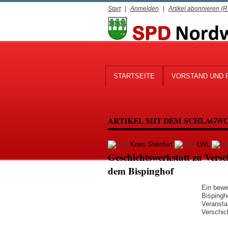
Start
|
Anmelden
|
Artikel abonnieren (
STARTSEITE
VORSTAND UND 
ARTIKEL MIT DEM SCHLAGW
Kreis Steinfurt
LWL
Geschichtswerkstatt zu Vers
dem Bispinghof
Ein bewe
Bispingho
Veransta
Verschic