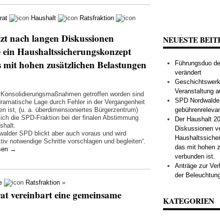
rat
Haushalt
Ratsfraktion
zt nach langen Diskussionen
NEUESTE BEIT
 ein Haushaltssicherungskonzept
s mit hohen zusätzlichen Belastungen
Führungsduo der
verändert
Geschichtswerks
Veranstaltung a
 Konsolidierungsmaßnahmen getroffen worden sind
SPD Nordwalde s
dramatische Lage durch Fehler in der Vergangenheit
en ist, (u. a. überdimensioniertes Bürgerzentrum)
gebührenreleva
 sich die SPD-Fraktion bei der finalen Abstimmung
Der Haushalt 20
halt.
Diskussionen v
walder SPD blickt aber auch voraus und wird
Haushaltssiche
ktiv notwendige Schritte vorschlagen und begleiten“.
das mit hohen z
esen
→
verbunden ist.
Anträge zur Ve
der Beleuchtung
e
Ratsfraktion
»
t vereinbart eine gemeinsame
KATEGORIEN