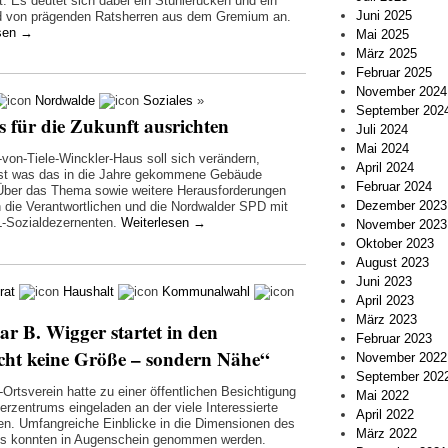
t. Es deutet sich dabei ein Stühlerücken und ein
Juni 2025
 von prägenden Ratsherren aus dem Gremium an.
esen
→
Mai 2025
März 2025
Februar 2025
November 2024
Nordwalde
Soziales
»
September 202
 für die Zukunft ausrichten
Juli 2024
Mai 2024
von-Tiele-Winckler-Haus soll sich verändern,
April 2024
st was das in die Jahre gekommene Gebäude
Februar 2024
Über das Thema sowie weitere Herausforderungen
Dezember 2023
 die Verantwortlichen und die Nordwalder SPD mit
-Sozialdezernenten.
Weiterlesen
→
November 2023
Oktober 2023
August 2023
Juni 2023
rat
Haushalt
Kommunalwahl
April 2023
März 2023
r B. Wigger startet in den
Februar 2023
ht keine Größe – sondern Nähe“
November 2022
September 202
Ortsverein hatte zu einer öffentlichen Besichtigung
Mai 2022
erzentrums eingeladen an der viele Interessierte
April 2022
en. Umfangreiche Einblicke in die Dimensionen des
März 2022
s konnten in Augenschein genommen werden.