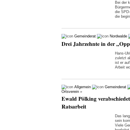
Bei der 
Bürgerme
die SPD-
die beg
Gemeinderat
Nordwalde
Drei Jahrzehnte in der „Opp
Hans-Ulr
zuletzt 
ist er a
Arbeit w
Allgemein
Gemeinderat
Ortsverein
»
Ewald Pölking verabschiedet
Ratsarbeit
Das lang
sein kom
Viele Ge
begleitet