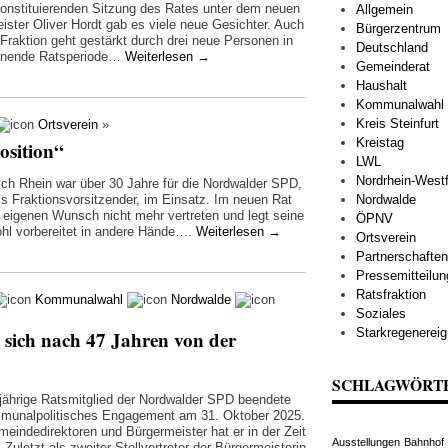
konstituierenden Sitzung des Rates unter dem neuen
Allgemein
ister Oliver Hordt gab es viele neue Gesichter. Auch
Bürgerzentrum
Fraktion geht gestärkt durch drei neue Personen in
Deutschland
innende Ratsperiode…
Weiterlesen
→
Gemeinderat
Haushalt
Kommunalwahl
Kreis Steinfurt
Ortsverein
»
Kreistag
osition“
LWL
Nordrhein-Westf
ich Rhein war über 30 Jahre für die Nordwalder SPD,
als Fraktionsvorsitzender, im Einsatz. Im neuen Rat
Nordwalde
uf eigenen Wunsch nicht mehr vertreten und legt seine
ÖPNV
ohl vorbereitet in andere Hände….
Weiterlesen
→
Ortsverein
Partnerschaften
Pressemitteilu
Ratsfraktion
Kommunalwahl
Nordwalde
Soziales
Starkregenereig
 sich nach 47 Jahren von der
SCHLAGWÖRT
jährige Ratsmitglied der Nordwalder SPD beendete
munalpolitisches Engagement am 31. Oktober 2025.
meindedirektoren und Bürgermeister hat er in der Zeit
Ausstellungen
Bahnhof
. Zuletzt als zweiter Stellvertreter der Bürgermeisterin