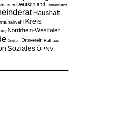
Deutschland
rzentrum
Fahrradstation
einderat
Haushalt
Kreis
munalwahl
Nordrhein-Westfalen
istag
de
Ortsverein
Rathaus
Ortskern
on
Soziales
ÖPNV