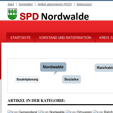
Start
|
Anmelden
|
Artikel abonnieren (RSS)
|
Impressum
STARTSEITE
VORSTAND UND RATSFRAKTION
KREIS S
Nordwalde
Ratsfrakt
Soziales
Bauleitplanung
ARTIKEL IN DER KATEGORIE:
Gemeinderat
Nordwalde
Ortsverein
Ratsfr