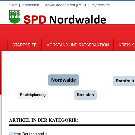
Start
|
Anmelden
|
Artikel abonnieren (RSS)
|
Impressum
STARTSEITE
VORSTAND UND RATSFRAKTION
KREIS S
Nordwalde
Ratsfrakt
Soziales
Bauleitplanung
ARTIKEL IN DER KATEGORIE:
Deutschland
»