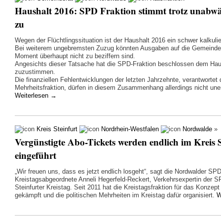
Haushalt 2016: SPD Fraktion stimmt trotz unabwä
zu
Wegen der Flüchtlingssituation ist der Haushalt 2016 ein schwer kalkuli
Bei weiterem ungebremsten Zuzug könnten Ausgaben auf die Gemeind
Moment überhaupt nicht zu beziffern sind.
Angesichts dieser Tatsache hat die SPD-Fraktion beschlossen dem Hau
zuzustimmen.
Die finanziellen Fehlentwicklungen der letzten Jahrzehnte, verantwortet 
Mehrheitsfraktion, dürfen in diesem Zusammenhang allerdings nicht une
Weiterlesen
→
Kreis Steinfurt
Nordrhein-Westfalen
Nordwalde
»
Vergünstigte Abo-Tickets werden endlich im Kreis S
eingeführt
„Wir freuen uns, dass es jetzt endlich losgeht“, sagt die Nordwalder SPD
Kreistagsabgeordnete Anneli Hegerfeld-Reckert, Verkehrsexpertin der S
Steinfurter Kreistag. Seit 2011 hat die Kreistagsfraktion für das Konzept
gekämpft und die politischen Mehrheiten im Kreistag dafür organisiert.
W