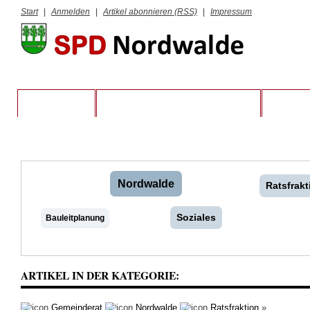
Start
|
Anmelden
|
Artikel abonnieren (RSS)
|
Impressum
STARTSEITE
VORSTAND UND RATSFRAKTION
KREIS S
Nordwalde
Ratsfrakt
Soziales
Bauleitplanung
ARTIKEL IN DER KATEGORIE:
Gemeinderat
Nordwalde
Ratsfraktion
»