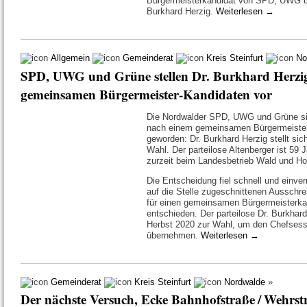
Bürgermeisterkandidat von SPD, UWG u
Burkhard Herzig.
Weiterlesen
→
Allgemein
Gemeinderat
Kreis Steinfurt
No
SPD, UWG und Grüne stellen Dr. Burkhard Herzig
gemeinsamen Bürgermeister-Kandidaten vor
Die Nordwalder SPD, UWG und Grüne si
nach einem gemeinsamen Bürgermeister
geworden: Dr. Burkhard Herzig stellt sic
Wahl. Der parteilose Altenberger ist 59 J
zurzeit beim Landesbetrieb Wald und H
Die Entscheidung fiel schnell und einve
auf die Stelle zugeschnittenen Ausschre
für einen gemeinsamen Bürgermeisterka
entschieden. Der parteilose Dr. Burkhard 
Herbst 2020 zur Wahl, um den Chefsess
übernehmen.
Weiterlesen
→
Gemeinderat
Kreis Steinfurt
Nordwalde
»
Der nächste Versuch, Ecke Bahnhofstraße / Wehrst