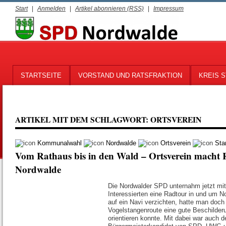
Start
|
Anmelden
|
Artikel abonnieren (RSS)
|
Impressum
STARTSEITE
VORSTAND UND RATSFRAKTION
KREIS S
ARTIKEL MIT DEM SCHLAGWORT:
ORTSVEREIN
Kommunalwahl
Nordwalde
Ortsverein
Sta
Vom Rathaus bis in den Wald – Ortsverein macht
Nordwalde
Die Nordwalder SPD unternahm jetzt mit
Interessierten eine Radtour in und um 
auf ein Navi verzichten, hatte man doch
Vogelstangenroute eine gute Beschilder
orientieren konnte. Mit dabei war auch