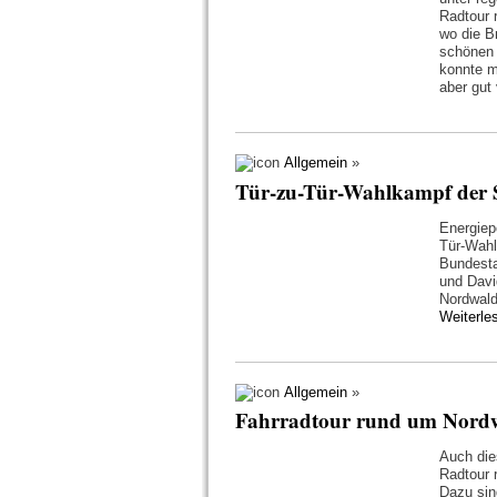
Radtour 
wo die B
schönen 
konnte m
aber gut 
Allgemein
»
Tür-zu-Tür-Wahlkampf der 
Energiep
Tür-Wah
Bundesta
und Davi
Nordwald
Weiterl
Allgemein
»
Fahrradtour rund um Nord
Auch die
Radtour 
Dazu sind