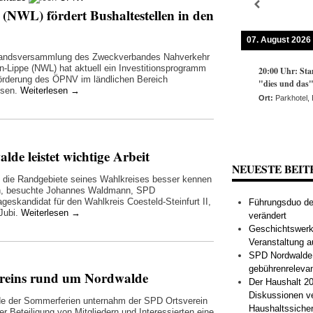
(NWL) fördert Bushaltestellen in den
07. August 2026
bandsversammlung des Zweckverbandes Nahverkehr
n-Lippe (NWL) hat aktuell ein Investitionsprogramm
20:00
Uhr:
Sta
Förderung des ÖPNV im ländlichen Bereich
"dies und das
ssen.
Weiterlesen
→
Ort:
Parkhotel,
de leistet wichtige Arbeit
NEUESTE BEIT
die Randgebiete seines Wahlkreises besser kennen
en, besuchte Johannes Waldmann, SPD
geskandidat für den Wahlkreis Coesteld-Steinfurt II,
Führungsduo der
 Jubi.
Weiterlesen
→
verändert
Geschichtswerks
Veranstaltung a
SPD Nordwalde s
gebührenreleva
ereins rund um Nordwalde
Der Haushalt 20
Diskussionen v
 der Sommerferien unternahm der SPD Ortsverein
Haushaltssiche
er Beteiligung von Mitgliedern und Interessierten eine