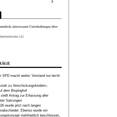
mmtisch, interessante Unterhaltungen über
"
 Bahnhofstraße 121
RÄGE
 SPD macht weiter, Vorstand nur leicht
tatt zu Verschickungskindern,-
uf dem Bispinghof
tellt Antrag zur Erfassung aller
nter Satzungen
26 wurde jetzt nach langen
erabschiedet. Ebenso wurde ein
rungskonzept mehrheitlich beschlossen,