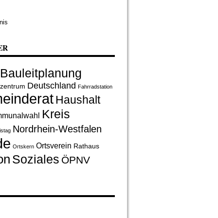
nis
ER
Bauleitplanung
Deutschland
rzentrum
Fahrradstation
einderat
Haushalt
Kreis
munalwahl
Nordrhein-Westfalen
istag
de
Ortsverein
Rathaus
Ortskern
on
Soziales
ÖPNV