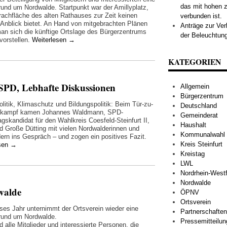
das mit hohen z
rund um Nordwalde. Startpunkt war der Amillyplatz,
rachfläche des alten Rathauses zur Zeit keinen
verbunden ist.
Anblick bietet. An Hand von mitgebrachten Plänen
Anträge zur Ve
an sich die künftige Ortslage des Bürgerzentrums
der Beleuchtung
vorstellen.
Weiterlesen
→
KATEGORIEN
SPD, Lebhafte Diskussionen
Allgemein
Bürgerzentrum
olitik, Klimaschutz und Bildungspolitik: Beim Tür-zu-
Deutschland
lkampf kamen Johannes Waldmann, SPD-
Gemeinderat
gskandidat für den Wahlkreis Coesfeld-Steinfurt II,
Haushalt
d Große Dütting mit vielen Nordwalderinnen und
Kommunalwahl
ern ins Gespräch – und zogen ein positives Fazit.
Kreis Steinfurt
esen
→
Kreistag
LWL
Nordrhein-Westf
Nordwalde
walde
ÖPNV
Ortsverein
ses Jahr unternimmt der Ortsverein wieder eine
Partnerschaften
rund um Nordwalde.
Pressemitteilu
 alle Mitglieder und interessierte Personen, die