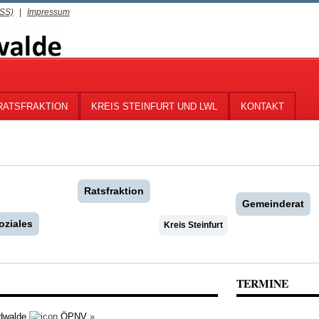
RSS)
|
Impressum
RATSFRAKTION
KREIS STEINFURT UND LWL
KONTAKT
Ratsfraktion
Gemeinderat
oziales
Kreis Steinfurt
TERMINE
dwalde
ÖPNV
»