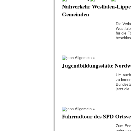
Nahverkehr Westfalen-Lippe 
Gemeinden
Die Ver
Westfale
für die 
beschlo
Allgemein
»
Jugendbildungsstätte Nordwal
Um auch 
zu lern
Bundesta
jetzt die
Allgemein
»
Fahrradtour des SPD Ortsv
Zum Ende
unter reg