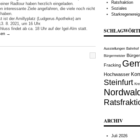
Ratsfraktion
einer Radtour haben herzlich eingeladen.
Soziales
n interessante Ziele angefahren, die viele noch nicht
 haben.
Starkregenereig
kt ist der Amillyplatz (Ludgerus Apotheke) am
13. 8. 2021, um 16 Uhr.
luss findet ab ca. 18 Uhr auf der Igel-Alm statt.
SCHLAGWÖRT
esen
→
Ausstellungen
Bahnhof
Bürge
Bürgermeister
Gem
Fracking
Kom
Hochwasser
Steinfurt
Kre
Nordwal
Ratsfrakti
ARCHIV
Juli 2026