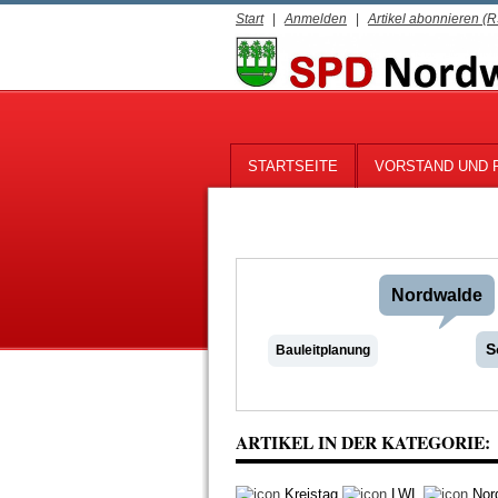
Start
|
Anmelden
|
Artikel abonnieren (
STARTSEITE
VORSTAND UND 
Nordwalde
S
Bauleitplanung
ARTIKEL IN DER KATEGORIE:
Kreistag
LWL
Nor