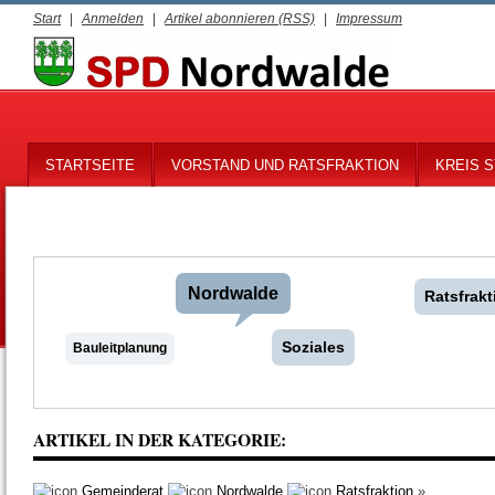
Start
|
Anmelden
|
Artikel abonnieren (RSS)
|
Impressum
STARTSEITE
VORSTAND UND RATSFRAKTION
KREIS S
Nordwalde
Ratsfrakt
Soziales
Bauleitplanung
ARTIKEL IN DER KATEGORIE:
Gemeinderat
Nordwalde
Ratsfraktion
»