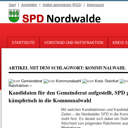
Start
|
Anmelden
|
Artikel abonnieren (RSS)
|
Impressum
STARTSEITE
VORSTAND UND RATSFRAKTION
KREIS S
ARTIKEL MIT DEM SCHLAGWORT:
KOMMUNALWAHL
Gemeinderat
Kommunalwahl
Kreis Steinfurt
Ratsfraktion
»
Kandidaten für den Gemeinderat aufgestellt, SPD 
kämpferisch in die Kommunalwahl
Mit welchen Kandidatinnen und Kandida
Zielen – die Nordwalder SPD in die Ko
steht fest. Es deutet sich dabei ein Stü
Abschied von prägenden Ratsherren au
Weiterlesen
→