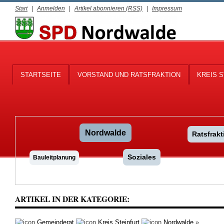
Start
|
Anmelden
|
Artikel abonnieren (RSS)
|
Impressum
STARTSEITE
VORSTAND UND RATSFRAKTION
KREIS S
Nordwalde
Ratsfrakt
Soziales
Bauleitplanung
ARTIKEL IN DER KATEGORIE:
Gemeinderat
Kreis Steinfurt
Nordwalde
»