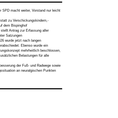
 SPD macht weiter, Vorstand nur leicht
tatt zu Verschickungskindern,-
uf dem Bispinghof
tellt Antrag zur Erfassung aller
nter Satzungen
26 wurde jetzt nach langen
erabschiedet. Ebenso wurde ein
rungskonzept mehrheitlich beschlossen,
usätzlichen Belastungen für alle
rbesserung der Fuß- und Radwege sowie
ssituation an neuralgischen Punkten