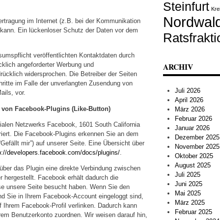
Steinfurt
Kre
Nordwal
ertragung im Internet (z.B. bei der Kommunikation
 kann. Ein lückenloser Schutz der Daten vor dem
Ratsfrakti
mspflicht veröffentlichten Kontaktdaten durch
ARCHIV
cklich angeforderter Werbung und
drücklich widersprochen. Die Betreiber der Seiten
hritte im Falle der unverlangten Zusendung von
Juli 2026
ils, vor.
April 2026
 von Facebook-Plugins (Like-Button)
März 2026
Februar 2026
zialen Netzwerks Facebook, 1601 South California
Januar 2026
riert. Die Facebook-Plugins erkennen Sie an dem
Dezember 2025
efällt mir”) auf unserer Seite. Eine Übersicht über
November 2025
p://developers.facebook.com/docs/plugins/
.
Oktober 2025
August 2025
über das Plugin eine direkte Verbindung zwischen
Juli 2025
hergestellt. Facebook erhält dadurch die
Juni 2025
sse unsere Seite besucht haben. Wenn Sie den
Mai 2025
nd Sie in Ihrem Facebook-Account eingeloggt sind,
März 2025
uf Ihrem Facebook-Profil verlinken. Dadurch kann
Februar 2025
em Benutzerkonto zuordnen. Wir weisen darauf hin,