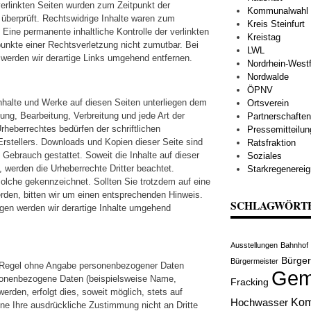
 verlinkten Seiten wurden zum Zeitpunkt der
Kommunalwahl
überprüft. Rechtswidrige Inhalte waren zum
Kreis Steinfurt
 Eine permanente inhaltliche Kontrolle der verlinkten
Kreistag
punkte einer Rechtsverletzung nicht zumutbar. Bei
LWL
erden wir derartige Links umgehend entfernen.
Nordrhein-Westf
Nordwalde
ÖPNV
 Inhalte und Werke auf diesen Seiten unterliegen dem
Ortsverein
gung, Bearbeitung, Verbreitung und jede Art der
Partnerschaften
heberrechtes bedürfen der schriftlichen
Pressemitteilu
rstellers. Downloads und Kopien dieser Seite sind
Ratsfraktion
 Gebrauch gestattet. Soweit die Inhalte auf dieser
Soziales
, werden die Urheberrechte Dritter beachtet.
Starkregenereig
solche gekennzeichnet. Sollten Sie trotzdem auf eine
den, bitten wir um einen entsprechenden Hinweis.
SCHLAGWÖRT
en werden wir derartige Inhalte umgehend
Ausstellungen
Bahnhof
Bürge
Bürgermeister
r Regel ohne Angabe personenbezogener Daten
Gem
sonenbezogene Daten (beispielsweise Name,
Fracking
erden, erfolgt dies, soweit möglich, stets auf
Kom
Hochwasser
hne Ihre ausdrückliche Zustimmung nicht an Dritte