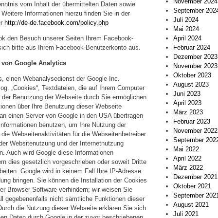
November 2024
enntnis vom Inhalt der übermittelten Daten sowie
September 202
Weitere Informationen hierzu finden Sie in der
Juli 2024
er
http://de-de.facebook.com/policy.php
Mai 2024
April 2024
k den Besuch unserer Seiten Ihrem Facebook-
Februar 2024
sich bitte aus Ihrem Facebook-Benutzerkonto aus.
Dezember 2023
 von Google Analytics
November 2023
Oktober 2023
s, einen Webanalysedienst der Google Inc.
August 2023
sog. „Cookies“, Textdateien, die auf Ihrem Computer
Juni 2023
e der Benutzung der Webseite durch Sie ermöglichen.
April 2023
tionen über Ihre Benutzung dieser Webseite
März 2023
n an einen Server von Google in den USA übertragen
Februar 2023
 Informationen benutzen, um Ihre Nutzung der
November 2022
ie Webseitenaktivitäten für die Webseitenbetreiber
September 202
er Websitenutzung und der Internetnutzung
Mai 2022
n. Auch wird Google diese Informationen
April 2022
ern dies gesetzlich vorgeschrieben oder soweit Dritte
März 2022
beiten. Google wird in keinem Fall Ihre IP-Adresse
Dezember 2021
ung bringen. Sie können die Installation der Cookies
Oktober 2021
rer Browser Software verhindern; wir weisen Sie
September 202
ll gegebenenfalls nicht sämtliche Funktionen dieser
August 2021
urch die Nutzung dieser Webseite erklären Sie sich
Juli 2021
nen Daten durch Google in der zuvor beschriebenen