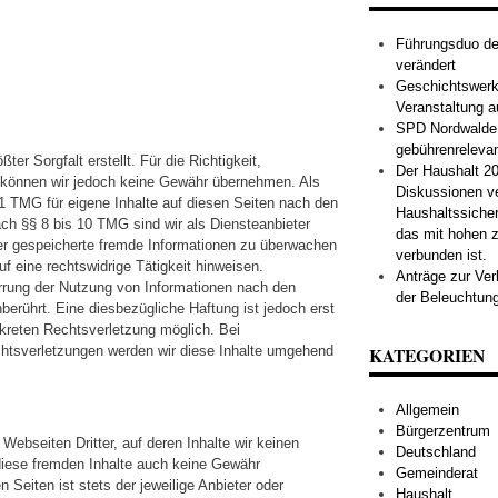
Führungsduo der
verändert
Geschichtswerks
Veranstaltung a
SPD Nordwalde s
gebührenreleva
ter Sorgfalt erstellt. Für die Richtigkeit,
Der Haushalt 20
te können wir jedoch keine Gewähr übernehmen. Als
Diskussionen v
1 TMG für eigene Inhalte auf diesen Seiten nach den
Haushaltssiche
ch §§ 8 bis 10 TMG sind wir als Diensteanbieter
das mit hohen z
oder gespeicherte fremde Informationen zu überwachen
verbunden ist.
f eine rechtswidrige Tätigkeit hinweisen.
Anträge zur Ve
rrung der Nutzung von Informationen nach den
der Beleuchtung
berührt. Eine diesbezügliche Haftung ist jedoch erst
kreten Rechtsverletzung möglich. Bei
tsverletzungen werden wir diese Inhalte umgehend
KATEGORIEN
Allgemein
Bürgerzentrum
Webseiten Dritter, auf deren Inhalte wir keinen
Deutschland
diese fremden Inhalte auch keine Gewähr
Gemeinderat
n Seiten ist stets der jeweilige Anbieter oder
Haushalt