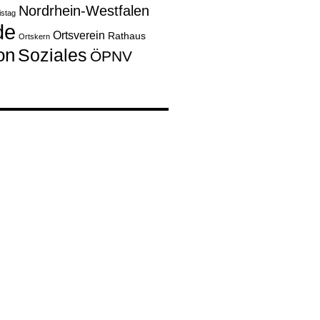
Nordrhein-Westfalen
istag
de
Ortsverein
Rathaus
Ortskern
on
Soziales
ÖPNV