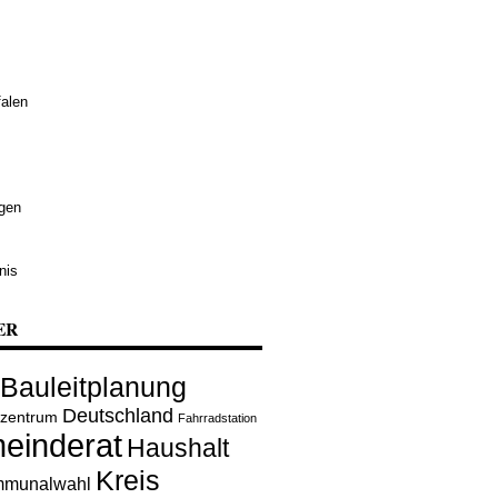
alen
ngen
nis
ER
Bauleitplanung
Deutschland
rzentrum
Fahrradstation
einderat
Haushalt
Kreis
munalwahl