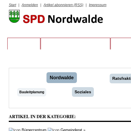
Start
|
Anmelden
|
Artikel abonnieren (RSS)
|
Impressum
STARTSEITE
VORSTAND UND RATSFRAKTION
KREIS S
Nordwalde
Ratsfrakt
Soziales
Bauleitplanung
ARTIKEL IN DER KATEGORIE:
Bürgerzentrum
Gemeinderat
»