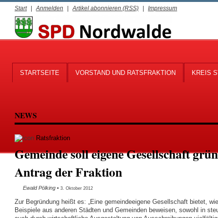
Start
|
Anmelden
|
Artikel abonnieren (RSS)
|
Impressum
STARTSEITE
VORSTAND UND RATSFRAKTION
KREIS S
NEWS
Ratsfraktion
Gemeinde soll eigene Gesellschaft grü
Antrag der Fraktion
Ewald Pölking
•
3. Oktober 2012
Zur Begründung heißt es: „Eine gemeindeeigene Gesellschaft bietet, wie
Beispiele aus anderen Städten und Gemeinden beweisen, sowohl in steue