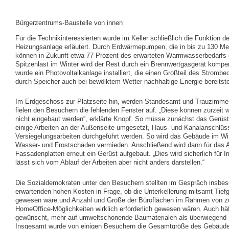
Bürgerzentrums-Baustelle von innen
Für die Technikinteressierten wurde im Keller schließlich die Funktion d
Heizungsanlage erläutert. Durch Erdwärmepumpen, die in bis zu 130 Met
können in Zukunft etwa 77 Prozent des erwarteten Warmwasserbedarfs 
Spitzenlast im Winter wird der Rest durch ein Brennwertgasgerät kompen
wurde ein Photovoltaikanlage installiert, die einen Großteil des Strombed
durch Speicher auch bei bewölktem Wetter nachhaltige Energie bereitste
Im Erdgeschoss zur Platzseite hin, werden Standesamt und Trauzimmer
fielen den Besuchern die fehlenden Fenster auf. „Diese können zurzeit
nicht eingebaut werden“, erklärte Knopf. So müsse zunächst das Gerüs
einige Arbeiten an der Außenseite umgesetzt, Haus- und Kanalanschlüs
Versiegelungsarbeiten durchgeführt werden. So wird das Gebäude im Wi
Wasser- und Frostschäden vermieden. Anschließend wird dann für das 
Fassadenplatten erneut ein Gerüst aufgebaut. „Dies wird sicherlich für Ir
lässt sich vom Ablauf der Arbeiten aber nicht anders darstellen.“
Die Sozialdemokraten unter den Besuchern stellten im Gespräch insbe
erwartenden hohen Kosten in Frage, ob die Unterkellerung mitsamt Tief
gewesen wäre und Anzahl und Größe der Büroflächen im Rahmen von
HomeOffice-Möglichkeiten wirklich erforderlich gewesen wären. Auch hä
gewünscht, mehr auf umweltschonende Baumaterialen als überwiegend 
Insgesamt wurde von einigen Besuchern die Gesamtgröße des Gebäudes 