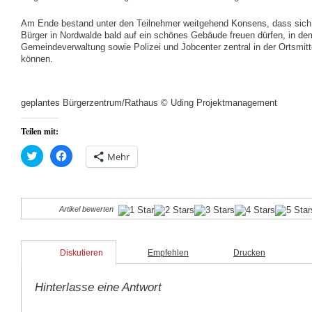
Am Ende bestand unter den Teilnehmer weitgehend Konsens, dass sich 
Bürger in Nordwalde bald auf ein schönes Gebäude freuen dürfen, in dem
Gemeindeverwaltung sowie Polizei und Jobcenter zentral in der Ortsmitt
können.
geplantes Bürgerzentrum/Rathaus © Uding Projektmanagement
Teilen mit:
Klick,
Klick,
Mehr
um
um
über
auf
Twitter
Facebook
zu
zu
teilen
teilen
(Wird
(Wird
Artikel bewerten
in
in
neuem
neuem
Fenster
Fenster
geöffnet)
geöffnet)
Diskutieren
Empfehlen
Drucken
Hinterlasse eine Antwort