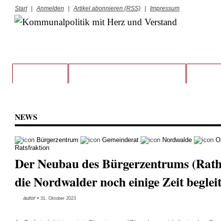
Start
|
Anmelden
|
Artikel abonnieren (RSS)
|
Impressum
STARTSEITE
VORSTAND UND RATSFRAKTION
KREIS S
NEWS
Bürgerzentrum
Gemeinderat
Nordwalde
O
Ratsfraktion
Der Neubau des Bürgerzentrums (Rath
die Nordwalder noch einige Zeit beglei
autor
•
31. Oktober 2023