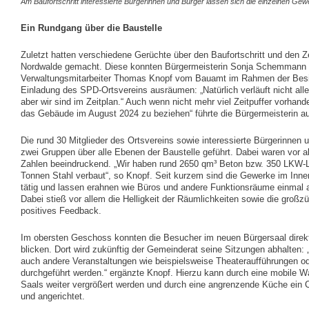
Am Baufortschritt interessierte Bürgerinnen und Bürger lassen sich die einzelnen Gew
Ein Rundgang über die Baustelle
Zuletzt hatten verschiedene Gerüchte über den Baufortschritt und den Z
Nordwalde gemacht. Diese konnten Bürgermeisterin Sonja Schemmann
Verwaltungsmitarbeiter Thomas Knopf vom Bauamt im Rahmen der Besi
Einladung des SPD-Ortsvereins ausräumen: „Natürlich verläuft nicht all
aber wir sind im Zeitplan.“ Auch wenn nicht mehr viel Zeitpuffer vorhand
das Gebäude im August 2024 zu beziehen“ führte die Bürgermeisterin a
Die rund 30 Mitglieder des Ortsvereins sowie interessierte Bürgerinnen 
zwei Gruppen über alle Ebenen der Baustelle geführt. Dabei waren vor a
Zahlen beeindruckend. „Wir haben rund 2650 qm³ Beton bzw. 350 LKW-
Tonnen Stahl verbaut“, so Knopf. Seit kurzem sind die Gewerke im Inn
tätig und lassen erahnen wie Büros und andere Funktionsräume einmal
Dabei stieß vor allem die Helligkeit der Räumlichkeiten sowie die großzü
positives Feedback.
Im obersten Geschoss konnten die Besucher im neuen Bürgersaal direk
blicken. Dort wird zukünftig der Gemeinderat seine Sitzungen abhalten: 
auch andere Veranstaltungen wie beispielsweise Theateraufführungen o
durchgeführt werden.“ ergänzte Knopf. Hierzu kann durch eine mobile W
Saals weiter vergrößert werden und durch eine angrenzende Küche ein Ca
und angerichtet.