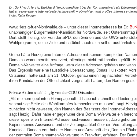
Dr. Burkhard Herzig, Burkhard Herzig kandidiert bei der Kommunalwahl als Bürgermei
hat er seine eigene Internetseite fertiggestellt – obwohl jemand großes Interesse daran
Foto: Katja Kröger
www.Herzig-fuer-Nordwalde.de – unter dieser Internetadresse ist Dr.
Bur
unabhängiger Bürgermeister-Kandidat für Nordwalde, seit Ostersonntag i
Dort stellt Herzig, der von der SPD, den Grünen und der UWG unterstütz
Wahlprogramm, seine Ziele und natürlich auch sich selbst ausführlich vo
Gerne hätte Herzig eine Internet-Adresse mit seinem kompletten Namen 
Domains waren bereits reserviert, allerdings nicht mit Inhalten gefüllt. He
Domain-Verwalter eine Anfrage, wem diese Adressen gehören und wann er
Das Ergebnis war eine faustdicke Überraschung. Jonas Hülskötter, Vor
Ortsunion, hatte sich am 31. Oktober, genau einen Tag nachdem Vertrete
ihren Kandidaten der Öffentlichkeit vorgestellt hatten, den Namen gesich
Private Aktion unabhängig von der CDU-Ortsunion
„Mit meinem geplanten Homepageauftritt habe ich schnell und leider gle
schmutzige Seite des Wahlkampfes kennenlernen müssen“, sagt Herzig.
zunächst nicht gewesen, den Namen des Besitzers der Internet-Adresse
sagt Herzig. Dafür habe er gegenüber dem Domain-Verwalter ein berecht
dieser speziellen Internet-Adresse nachweisen müssen. „Dazu gehörten
Kopien seines Ausweises und der Zeitungsartikel über die Vorstellung al
Kandidat. Danach erst habe er Namen und Anschrift des „Domain-Räube
der zentralen Domainnamen-Verwaltung in Frankfurt, erfahren. Der Domai