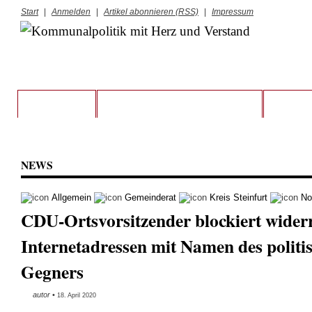
Start
|
Anmelden
|
Artikel abonnieren (RSS)
|
Impressum
STARTSEITE
VORSTAND UND RATSFRAKTION
KREIS S
NEWS
Allgemein
Gemeinderat
Kreis Steinfurt
No
CDU-Ortsvorsitzender blockiert widerr
Internetadressen mit Namen des politi
Gegners
autor
•
18. April 2020