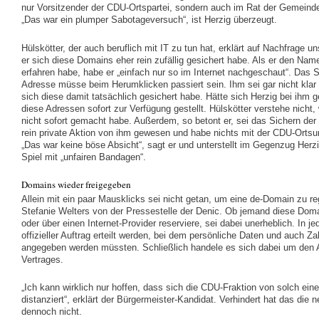
nur Vorsitzender der CDU-Ortspartei, sondern auch im Rat der Gemeind
„Das war ein plumper Sabotageversuch“, ist Herzig überzeugt.
Hülskötter, der auch beruflich mit IT zu tun hat, erklärt auf Nachfrage u
er sich diese Domains eher rein zufällig gesichert habe. Als er den Na
erfahren habe, habe er „einfach nur so im Internet nachgeschaut“. Das Si
Adresse müsse beim Herumklicken passiert sein. Ihm sei gar nicht klar
sich diese damit tatsächlich gesichert habe. Hätte sich Herzig bei ihm g
diese Adressen sofort zur Verfügung gestellt. Hülskötter verstehe nicht
nicht sofort gemacht habe. Außerdem, so betont er, sei das Sichern der
rein private Aktion von ihm gewesen und habe nichts mit der CDU-Ortsu
„Das war keine böse Absicht“, sagt er und unterstellt im Gegenzug Herzi
Spiel mit „unfairen Bandagen“.
Domains wieder freigegeben
Allein mit ein paar Mausklicks sei nicht getan, um eine de-Domain zu regi
Stefanie Welters von der Pressestelle der Denic. Ob jemand diese Doma
oder über einen Internet-Provider reserviere, sei dabei unerheblich. In 
offizieller Auftrag erteilt werden, bei dem persönliche Daten und auch Z
angegeben werden müssten. Schließlich handele es sich dabei um den 
Vertrages.
„Ich kann wirklich nur hoffen, dass sich die CDU-Fraktion von solch ein
distanziert“, erklärt der Bürgermeister-Kandidat. Verhindert hat das di
dennoch nicht.