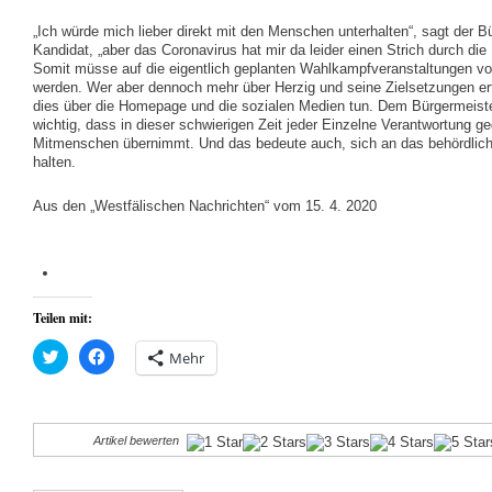
„Ich würde mich lieber direkt mit den Menschen unterhalten“, sagt der B
Kandidat, „aber das Coronavirus hat mir da leider einen Strich durch d
Somit müsse auf die eigentlich geplanten Wahlkampfveranstaltungen vor
werden. Wer aber dennoch mehr über Herzig und seine Zielsetzungen er
dies über die Homepage und die sozialen Medien tun. Dem Bürgermeiste
wichtig, dass in dieser schwierigen Zeit jeder Einzelne Verantwortung g
Mitmenschen übernimmt. Und das bedeute auch, sich an das behördlich
halten.
Aus den „Westfälischen Nachrichten“ vom 15. 4. 2020
Teilen mit:
Klick,
Klick,
Mehr
um
um
über
auf
Twitter
Facebook
zu
zu
teilen
teilen
(Wird
(Wird
Artikel bewerten
in
in
neuem
neuem
Fenster
Fenster