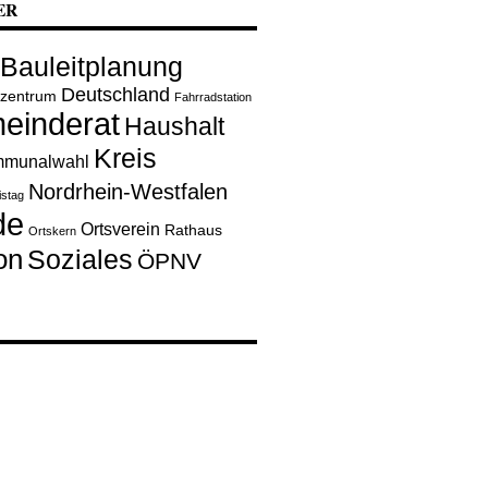
ER
Bauleitplanung
Deutschland
rzentrum
Fahrradstation
einderat
Haushalt
Kreis
munalwahl
Nordrhein-Westfalen
istag
de
Ortsverein
Rathaus
Ortskern
on
Soziales
ÖPNV