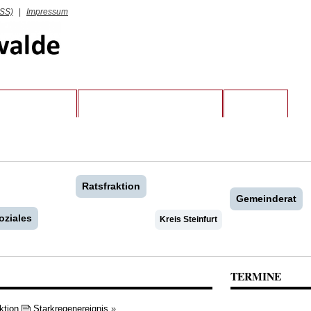
RSS)
|
Impressum
RATSFRAKTION
KREIS STEINFURT UND LWL
KONTAKT
Ratsfraktion
Gemeinderat
oziales
Kreis Steinfurt
TERMINE
ktion
Starkregenereignis
»