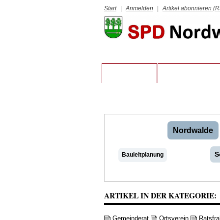
Start
|
Anmelden
|
Artikel abonnieren (
STARTSEITE
VORSTAND UND 
Nordwalde
S
Bauleitplanung
ARTIKEL IN DER KATEGORIE:
Gemeinderat
Ortsverein
Ratsfra