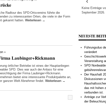
drücke
Keine Einträge v
September 2026.
liche Radtour des SPD-Ortsvereins führte die
enden zu interessanten Orten, die viele in der Form
ht gekannt hatten.
Weiterlesen
→
NEUESTE BEIT
Führungsduo der
verändert
ion
»
e Firma Laubinger+Rickmann
Geschichtswerks
Veranstaltung a
SPD Nordwalde s
rung örtlicher Betriebe ist eines der Hauptanliegen
walder SPD. Dies war auch der Anlass für eine
gebührenreleva
besichtigung der Firma Laubinger+Rickmann.
Der Haushalt 20
rnehmen bietet eine interessante Produktpalette an,
Diskussionen v
der ganzen Welt Abnehmer findet.
Weiterlesen
→
Haushaltssiche
das mit hohen z
verbunden ist.
Anträge zur Ve
der Beleuchtung