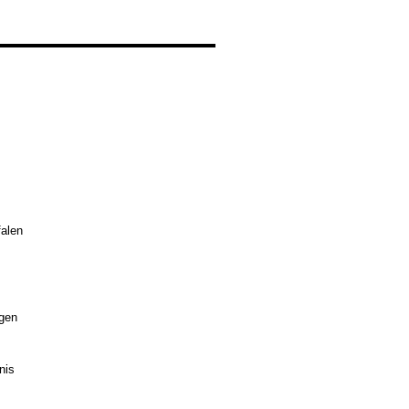
alen
ngen
nis