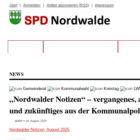
Start
|
Anmelden
|
Artikel abonnieren (RSS)
|
Impressum
STARTSEITE
VORSTAND UND RATSFRAKTION
KREIS S
NEWS
Gemeinderat
Kommunalwahl
Kreistag
LW
„Nordwalder Notizen“ – vergangenes, a
und zukünftiges aus der Kommunalpol
autor
•
18. August 2025
Nordwalder Notizen, August 2025