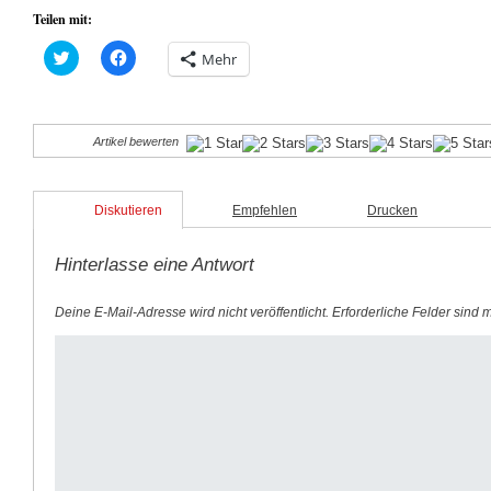
Teilen mit:
Klick,
Klick,
Mehr
um
um
über
auf
Twitter
Facebook
zu
zu
teilen
teilen
(Wird
(Wird
Artikel bewerten
in
in
neuem
neuem
Fenster
Fenster
geöffnet)
geöffnet)
Diskutieren
Empfehlen
Drucken
Hinterlasse eine Antwort
Deine E-Mail-Adresse wird nicht veröffentlicht.
Erforderliche Felder sind 