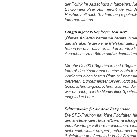
der Politik im Ausschuss mitarbeiten. N
Einwohners ohne Stimmrecht, der von de
Position soll nach Abstimmung regelmäß
kommen lassen.
Langfristiges SPD-Anliegen realisiert
„Dieses Anliegen hatten wir bereits in d
damals aber leider keine Mehrheit dafür
freuen wir uns, dass es in den interfrak
Ausschuss zu stärken und insbesondere 
Mit etwa 3.500 Bürgerinnen und Bürgern, 
kommt den Sportvereinen eine zentrale
verdienen einen festen Platz bei kommun
betreffen. Bürgermeister Oliver Hordt s
Gesprächen angesprochen, was von der 
war es auch, der die Nordwalder Sportv
eingeladen hatte.
Schwerpunkte für die neue Ratsperiode
Die SPD-Fraktion hat klare Prioritäten f
den anstehenden Haushaltsverhandlungen
verantwortungsvolle Gemeindefinanzieru
nicht noch weiter steigen“, betont die F
Spielräume der Gemeinde in der Zukunft