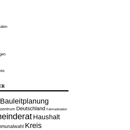
alen
ngen
nis
ER
Bauleitplanung
Deutschland
rzentrum
Fahrradstation
einderat
Haushalt
Kreis
munalwahl