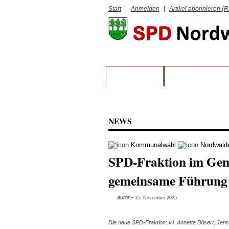
Start
|
Anmelden
|
Artikel abonnieren (
STARTSEITE
VORSTAND UND 
NEWS
Kommunalwahl
Nordwald
SPD-Fraktion im Geme
gemeinsame Führung
autor
•
15. November 2025
Die neue SPD-Fraktion: v.l. Annette Bösert, Je