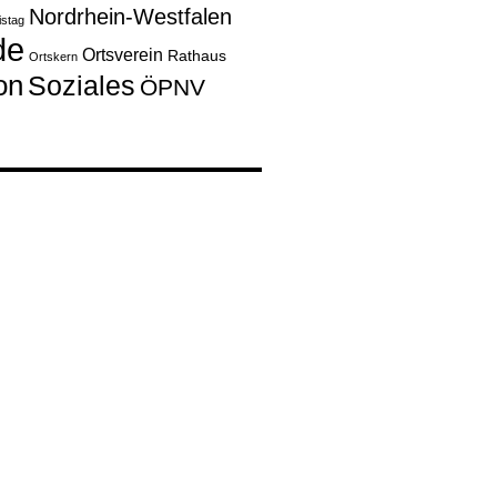
Nordrhein-Westfalen
istag
de
Ortsverein
Rathaus
Ortskern
on
Soziales
ÖPNV