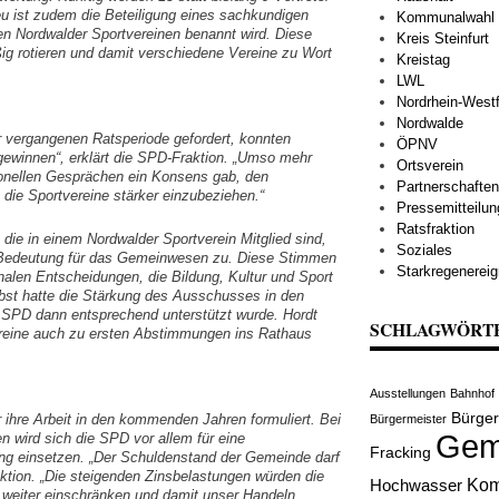
eu ist zudem die Beteiligung eines sachkundigen
Kommunalwahl
n Nordwalder Sportvereinen benannt wird. Diese
Kreis Steinfurt
ig rotieren und damit verschiedene Vereine zu Wort
Kreistag
LWL
Nordrhein-Westf
Nordwalde
er vergangenen Ratsperiode gefordert, konnten
ÖPNV
 gewinnen“, erklärt die SPD-Fraktion. „Umso mehr
Ortsverein
tionellen Gesprächen ein Konsens gab, den
Partnerschaften
die Sportvereine stärker einzubeziehen.“
Pressemitteilu
Ratsfraktion
die in einem Nordwalder Sportverein Mitglied sind,
Soziales
 Bedeutung für das Gemeinwesen zu. Diese Stimmen
Starkregenereig
alen Entscheidungen, die Bildung, Kultur und Sport
elbst hatte die Stärkung des Ausschusses in den
SPD dann entsprechend unterstützt wurde. Hordt
SCHLAGWÖRT
ereine auch zu ersten Abstimmungen ins Rathaus
Ausstellungen
Bahnhof
Bürge
ür ihre Arbeit in den kommenden Jahren formuliert. Bei
Bürgermeister
Gem
 wird sich die SPD vor allem für eine
Fracking
ng einsetzen. „Der Schuldenstand der Gemeinde darf
raktion. „Die steigenden Zinsbelastungen würden die
Kom
Hochwasser
 weiter einschränken und damit unser Handeln