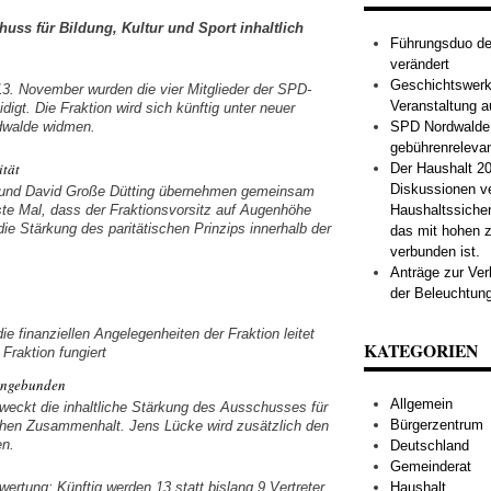
huss für Bildung, Kultur und Sport inhaltlich
Führungsduo der
verändert
Geschichtswerks
13. November wurden die vier Mitglieder der SPD-
Veranstaltung a
igt. Die Fraktion wird sich künftig unter neuer
SPD Nordwalde s
rdwalde widmen.
gebührenreleva
ität
Der Haushalt 20
Diskussionen v
 und David Große Dütting übernehmen gemeinsam
Haushaltssiche
rste Mal, dass der Fraktionsvorsitz auf Augenhöhe
die Stärkung des paritätischen Prinzips innerhalb der
das mit hohen z
verbunden ist.
Anträge zur Ve
der Beleuchtung
ie finanziellen Angelegenheiten der Fraktion leitet
KATEGORIEN
 Fraktion fungiert
eingebunden
Allgemein
weckt die inhaltliche Stärkung des Ausschusses für
Bürgerzentrum
lichen Zusammenhalt. Jens Lücke wird zusätzlich den
en.
Deutschland
Gemeinderat
Haushalt
ertung: Künftig werden 13 statt bislang 9 Vertreter