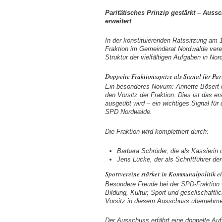
Paritätisches Prinzip gestärkt – Aussc
erweitert
In der konstituierenden Ratssitzung am 
Fraktion im Gemeinderat Nordwalde vereid
Struktur der vielfältigen Aufgaben in No
Doppelte Fraktionsspitze als Signal für Par
Ein besonderes Novum: Annette Bösert
den Vorsitz der Fraktion. Dies ist das e
ausgeübt wird – ein wichtiges Signal für 
SPD Nordwalde.
Die Fraktion wird komplettiert durch:
Barbara Schröder, die als Kassierin d
Jens Lücke, der als Schriftführer der
Sportvereine stärker in Kommunalpolitik 
Besondere Freude bei der SPD-Fraktion 
Bildung, Kultur, Sport und gesellschaft
Vorsitz in diesem Ausschuss übernehm
Der Ausschuss erfährt eine doppelte Aufw