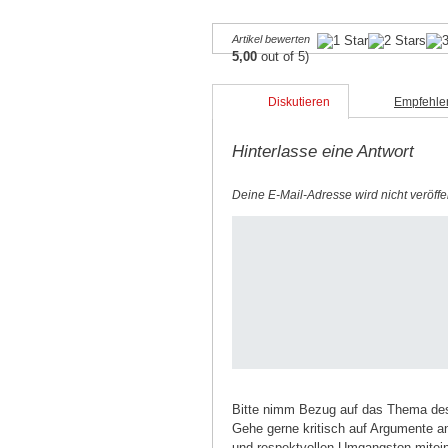
zu
zu
teilen
teilen
(Wird
(Wird
Artikel bewerten
in
in
5,00
out of 5)
neuem
neuem
Fenster
Fenster
geöffnet)
geöffnet)
Diskutieren
Empfehle
Hinterlasse eine Antwort
Deine E-Mail-Adresse wird nicht veröffen
Bitte nimm Bezug auf das Thema des 
Gehe gerne kritisch auf Argumente and
und respektvollen Umgangston mitein