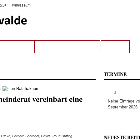
RSS)
|
Impressum
RATSFRAKTION
KREIS STEINFURT UND LWL
KONTAKT
TERMINE
e
Ratsfraktion
inderat vereinbart eine
Keine Einträge v
September 2026.
NEUESTE BEIT
ns Lücke, Barbara Schröder, David Große Dütting