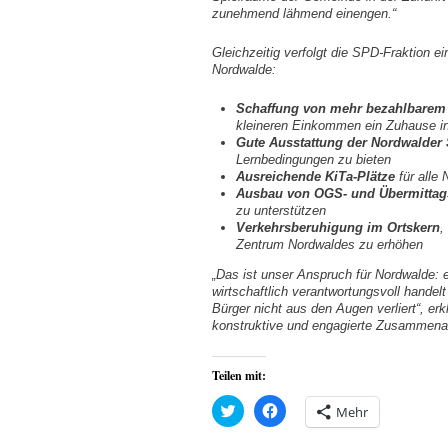
zunehmend lähmend einengen.“
Gleichzeitig verfolgt die SPD-Fraktion ei
Nordwalde:
Schaffung von mehr bezahlbare
kleineren Einkommen ein Zuhause i
Gute Ausstattung der Nordwalder
Lernbedingungen zu bieten
Ausreichende KiTa-Plätze
für alle 
Ausbau von OGS- und Übermittag
zu unterstützen
Verkehrsberuhigung im Ortskern
,
Zentrum Nordwaldes zu erhöhen
„Das ist unser Anspruch für Nordwalde: 
wirtschaftlich verantwortungsvoll handel
Bürger nicht aus den Augen verliert“, erk
konstruktive und engagierte Zusammenarb
Teilen mit:
Klick,
Klick,
Mehr
um
um
über
auf
Twitter
Facebook