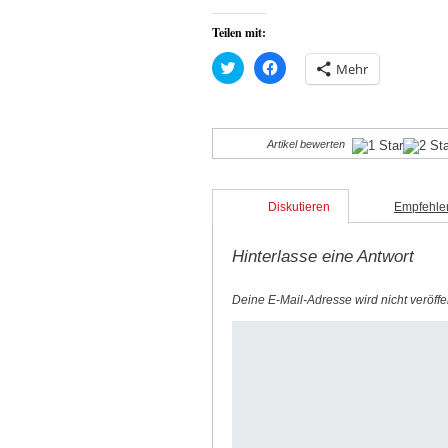
Teilen mit:
Klick,
Klick,
Mehr
um
um
über
auf
Twitter
Facebook
zu
zu
teilen
teilen
(Wird
(Wird
Artikel bewerten
in
in
neuem
neuem
Fenster
Fenster
geöffnet)
geöffnet)
Diskutieren
Empfehle
Hinterlasse eine Antwort
Deine E-Mail-Adresse wird nicht veröffen