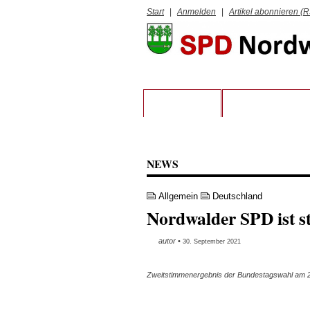
Start
|
Anmelden
|
Artikel abonnieren (
STARTSEITE
VORSTAND UND 
NEWS
Allgemein
Deutschland
Nordwalder SPD ist s
autor
•
30. September 2021
Zweitstimmenergebnis der Bundestagswahl am 2