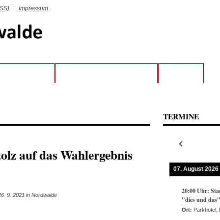
RSS)
|
Impressum
RATSFRAKTION
KREIS STEINFURT UND LWL
KONTAKT
TERMINE
tolz auf das Wahlergebnis
07. August 2026
20:00
Uhr:
Sta
6. 9. 2021 in Nordwalde
"dies und das
Ort:
Parkhotel,