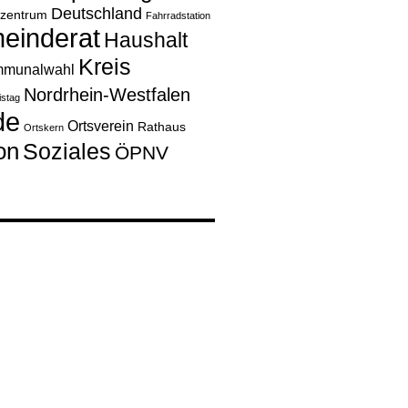
Deutschland
rzentrum
Fahrradstation
einderat
Haushalt
Kreis
munalwahl
Nordrhein-Westfalen
istag
de
Ortsverein
Rathaus
Ortskern
on
Soziales
ÖPNV