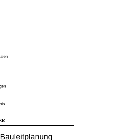
alen
ngen
nis
ER
Bauleitplanung