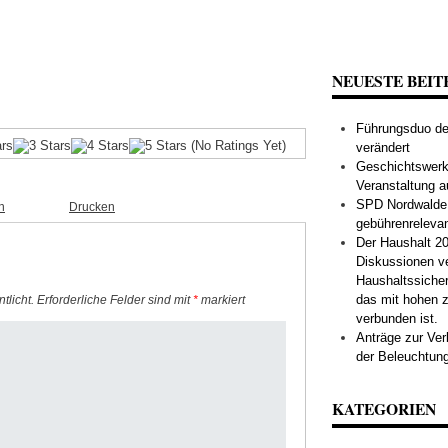
NEUESTE BEIT
Führungsduo der
(No Ratings Yet)
verändert
Geschichtswerks
Veranstaltung a
SPD Nordwalde s
n
Drucken
gebührenreleva
Der Haushalt 20
Diskussionen v
Haushaltssiche
das mit hohen z
tlicht.
Erforderliche Felder sind mit
*
markiert
verbunden ist.
Anträge zur Ve
der Beleuchtung
KATEGORIEN