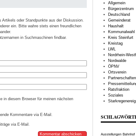
Allgemein
Bürgerzentrum
Deutschland
Artikels oder Standpunkte aus der Diskussion.
Gemeinderat
erer ein. Bitte wahre stets einen freundlichen
Haushalt
ander.
Kommunalwahl
tzernamen in Suchmaschinen findbar.
Kreis Steinfurt
Kreistag
LWL
Nordrhein-Westf
Nordwalde
ÖPNV
Ortsverein
Partnerschaften
Pressemitteilu
Ratsfraktion
Soziales
e in diesem Browser für meinen nächsten
Starkregenereig
gende Kommentare via E-Mail.
SCHLAGWÖRT
träge via E-Mail.
Ausstellungen
Bahnhof