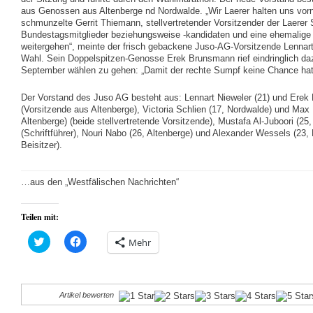
aus Genossen aus Altenberge nd Nordwalde. „Wir Laerer halten uns vor
schmunzelte Gerrit Thiemann, stellvertretender Vorsitzender der Laerer
Bundestagsmitglieder beziehungsweise -kandidaten und eine ehemalige M
weitergehen“, meinte der frisch gebackene Juso-AG-Vorsitzende Lennart
Wahl. Sein Doppelspitzen-Genosse Erek Brunsmann rief eindringlich da
September wählen zu gehen: „Damit der rechte Sumpf keine Chance hat
Der Vorstand des Juso AG besteht aus: Lennart Nieweler (21) und Erek
(Vorsitzende aus Altenberge), Victoria Schlien (17, Nordwalde) und Max R
Altenberge) (beide stellvertretende Vorsitzende), Mustafa Al-Juboori (25,
(Schriftführer), Nouri Nabo (26, Altenberge) und Alexander Wessels (23,
Beisitzer).
…aus den „Westfälischen Nachrichten“
Teilen mit:
Klick,
Klick,
Mehr
um
um
über
auf
Twitter
Facebook
zu
zu
teilen
teilen
(Wird
(Wird
Artikel bewerten
in
in
neuem
neuem