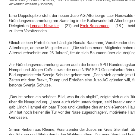
Vorsitzende), Lennart Nieweler, Erek Brunsmann (Vorsitzenden-Duo), Mustafa Al-Juboo
Alexander Wessels (Beisitzer).
Eine Doppelspitze steht der neuen Juso-AG Altenberge-Laer-Nordwalde v
Gründungsversammlung am Samstag in der Kulturwerkstatt Altenberge w
Delegierten
Lennart Nieweler
(21) und
Erek Brunsmann
(18 ) – bei
zu ihren Vorsitzenden.
Gleich sieben Parteibücher händigte Ronald Baumann, Vorsitzender de
Altenberge, an neue Mitglieder aus. „Die sieben neuen Mitglieder haben 
Altersdurchschnitt von 26 Jahren“, freute sich Baumann über die Verjün
Zur Gründungsversammlung waren auch die beiden SPD-Bundestagskand
Hampel und Jürgen Coße sowie die neue NRW-SPD-Generalsekretärin 
Bildungsministerin Svenja Schulze gekommen. „Dass sich gerade jetzt 
Zeiten mit dem Brexit, Trump und Erdoğan eine Juso AG gründen will, fin
betonte Svenja Schulze.
„Das ist schon ein schönes Bild, was ihr da abgibt“, zeigte sich auch J
über die Neugründung. „Lasst euch nicht unterkriegen, seid kreativ und 
gab Ulrich Hampel ein paar Tipps und kündigte den anschließenden Hä
„Mir hat noch keiner die Tür vor der Nase zugeschlagen“, motivierte Ha
Genossen.
Simon Rieken aus Rheine, Vorsitzender der Jusos im Kreis Steinfurt, ü
der Sitzung und führte durch den Wahlmarathon. Der neue Vorstand be