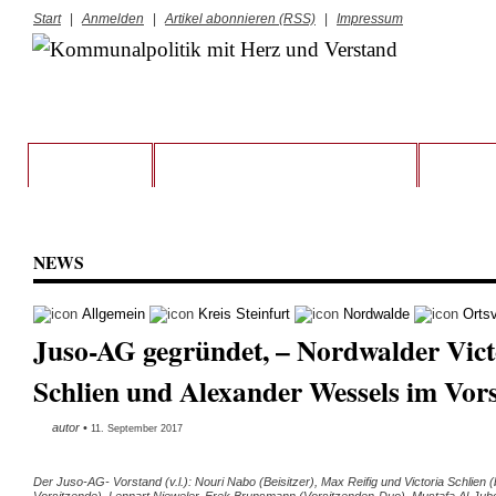
Start
|
Anmelden
|
Artikel abonnieren (RSS)
|
Impressum
STARTSEITE
VORSTAND UND RATSFRAKTION
KREIS S
NEWS
Allgemein
Kreis Steinfurt
Nordwalde
Ortsv
Juso-AG gegründet, – Nordwalder Vict
Schlien und Alexander Wessels im Vor
autor
•
11. September 2017
Der Juso-AG- Vorstand (v.l.): Nouri Nabo (Beisitzer), Max Reifig und Victoria Schlien (