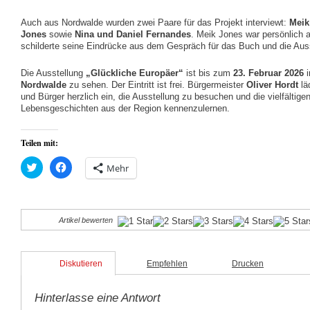
Auch aus Nordwalde wurden zwei Paare für das Projekt interviewt:
Meik
Jones
sowie
Nina und Daniel Fernandes
. Meik Jones war persönlich
schilderte seine Eindrücke aus dem Gespräch für das Buch und die Auss
Die Ausstellung
„Glückliche Europäer“
ist bis zum
23. Februar 2026
Nordwalde
zu sehen. Der Eintritt ist frei. Bürgermeister
Oliver Hordt
lä
und Bürger herzlich ein, die Ausstellung zu besuchen und die vielfältig
Lebensgeschichten aus der Region kennenzulernen.
Teilen mit:
Klick,
Klick,
Mehr
um
um
über
auf
Twitter
Facebook
zu
zu
teilen
teilen
(Wird
(Wird
Artikel bewerten
in
in
neuem
neuem
Fenster
Fenster
geöffnet)
geöffnet)
Diskutieren
Empfehlen
Drucken
Hinterlasse eine Antwort