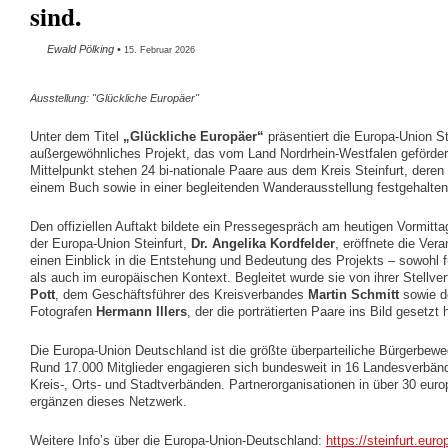
sind.
Ewald Pölking
•
15. Februar 2026
Ausstellung: "Glückliche Europäer"
Unter dem Titel
„Glückliche Europäer“
präsentiert die Europa-Union St
außergewöhnliches Projekt, das vom Land Nordrhein-Westfalen geförder
Mittelpunkt stehen 24 bi-nationale Paare aus dem Kreis Steinfurt, deren
einem Buch sowie in einer begleitenden Wanderausstellung festgehalte
Den offiziellen Auftakt bildete ein Pressegespräch am heutigen Vormitta
der Europa-Union Steinfurt,
Dr. Angelika Kordfelder
, eröffnete die Ver
einen Einblick in die Entstehung und Bedeutung des Projekts – sowohl fü
als auch im europäischen Kontext. Begleitet wurde sie von ihrer Stellver
Pott
, dem Geschäftsführer des Kreisverbandes
Martin Schmitt
sowie 
Fotografen
Hermann Illers
, der die porträtierten Paare ins Bild gesetzt 
Die Europa-Union Deutschland ist die größte überparteiliche Bürgerbewe
Rund 17.000 Mitglieder engagieren sich bundesweit in 16 Landesverbän
Kreis-, Orts- und Stadtverbänden. Partnerorganisationen in über 30 eur
ergänzen dieses Netzwerk.
Weitere Info’s über die Europa-Union-Deutschland:
https://steinfurt.euro