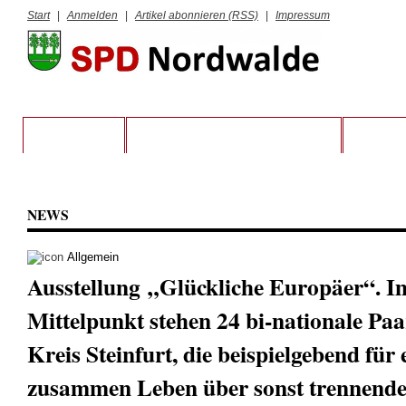
Start
|
Anmelden
|
Artikel abonnieren (RSS)
|
Impressum
STARTSEITE
VORSTAND UND RATSFRAKTION
KREIS S
NEWS
Allgemein
Ausstellung „Glückliche Europäer“. I
Mittelpunkt stehen 24 bi-nationale Pa
Kreis Steinfurt, die beispielgebend für 
zusammen Leben über sonst trennend